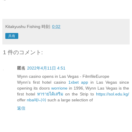
Kitakyushu Fishing
時刻:
0:02
共有
1 件のコメント:
匿名
2022年4月11日 4:51
Wynn casino opens in Las Vegas - FilmfileEurope
Wynn's first hotel casino
1xbet app
in Las Vegas since
opening its doors
worrione
in 1996, Wynn Las Vegas is the
first hotel
หารายได้เสริม
on the Strip to
https://sol.edu.kg/
offer
nba매니아
such a large selection of
返信