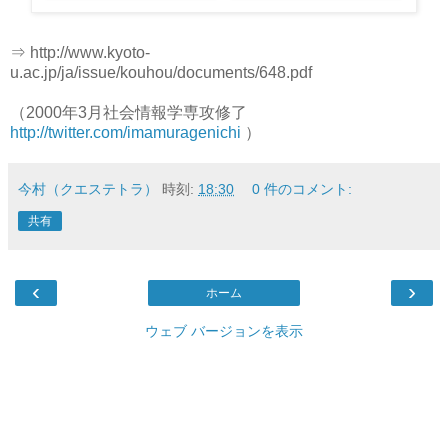
⇒ http://www.kyoto-
u.ac.jp/ja/issue/kouhou/documents/648.pdf
（2000年3月社会情報学専攻修了
http://twitter.com/imamuragenichi
）
今村（クエステトラ）
時刻:
18:30
0 件のコメント:
共有
‹
›
ホーム
ウェブ バージョンを表示