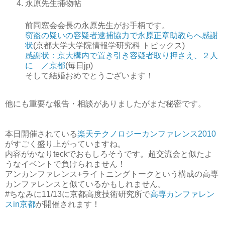
永原先生捕物帖
前同窓会会長の永原先生がお手柄です。
窃盗の疑いの容疑者逮捕協力で永原正章助教らへ感謝
状
(京都大学大学院情報学研究科 トピックス)
感謝状：京大構内で置き引き容疑者取り押さえ、２人
に ／京都
(毎日jp)
そして結婚おめでとうございます！
他にも重要な報告・相談がありましたがまだ秘密です。
本日開催されている
楽天テクノロジーカンファレンス2010
がすごく盛り上がっていますね。
内容がかなりteckでおもしろそうです。超交流会と似たよ
うなイベントで負けられません！
アンカンファレンス+ライトニングトークという構成の高専
カンファレンスと似ているかもしれません。
#ちなみに11/13に京都高度技術研究所で
高専カンファレン
スin京都
が開催されます！