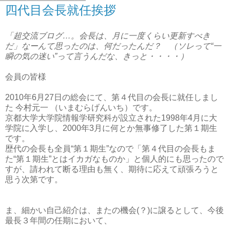
四代目会長就任挨拶
「超交流ブログ…。会長は、月に一度くらい更新すべき
だ」なーんて思ったのは、何だったんだ？ （ソレって“一
瞬の気の迷い”って言うんだな、きっと・・・・）
会員の皆様
2010年6月27日の総会にて、第４代目の会長に就任しまし
た 今村元一 （いまむらげんいち）です。
京都大学大学院情報学研究科が設立された1998年4月に大
学院に入学し、2000年3月に何とか無事修了した第１期生
です。
歴代の会長も全員“第１期生”なので「第４代目の会長もま
た“第１期生”とはイカガなものか」と個人的にも思ったので
すが、請われて断る理由も無く、期待に応えて頑張ろうと
思う次第です。
ま、細かい自己紹介は、またの機会(？)に譲るとして、今後
最長３年間の任期において、