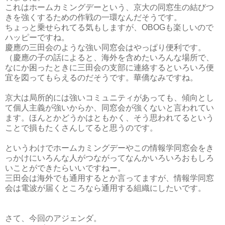
これはホームカミングデーという、京大の同窓生の結びつ
きを強くするための作戦の一環なんだそうです。
ちょっと乗せられてる気もしますが、OBOGも楽しいので
ハッピーですね。
慶應の三田会のような強い同窓会はやっぱり便利です。
（慶應の子の話によると、海外を含めたいろんな場所で、
なにか困ったときに三田会の支部に連絡するといろいろ便
宜を図ってもらえるのだそうです。華僑なみですね。
京大は局所的には強いコミュニティがあっても、傾向とし
て個人主義が強いからか、同窓会が強くないと言われてい
ます。ほんとかどうかはともかく、そう思われてるという
ことで損もたくさんしてると思うのです。
というわけでホームカミングデーやこの情報学同窓会をき
っかけにいろんな人がつながってなんかいろいろおもしろ
いことができたらいいですねー。
三田会は海外でも通用するとか言ってますが、情報学同窓
会は電波が届くところなら通用する組織にしたいです。
さて、今回のアジェンダ。