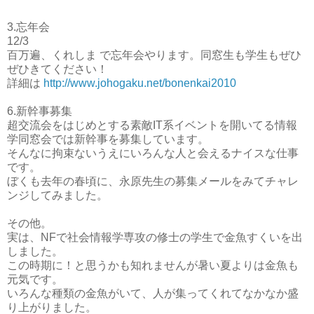
3.忘年会
12/3
百万遍、くれしま で忘年会やります。同窓生も学生もぜひ
ぜひきてください！
詳細は
http://www.johogaku.net/bonenkai2010
6.新幹事募集
超交流会をはじめとする素敵IT系イベントを開いてる情報
学同窓会では新幹事を募集しています。
そんなに拘束ないうえにいろんな人と会えるナイスな仕事
です。
ぼくも去年の春頃に、永原先生の募集メールをみてチャレ
ンジしてみました。
その他。
実は、NFで社会情報学専攻の修士の学生で金魚すくいを出
しました。
この時期に！と思うかも知れませんが暑い夏よりは金魚も
元気です。
いろんな種類の金魚がいて、人が集ってくれてなかなか盛
り上がりました。