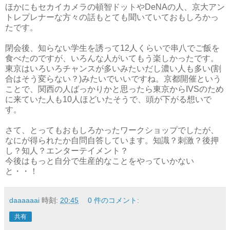
ほかにもセカイカメラの頓智ドットやDeNAの人、京大アン
トレプレナーな方々の話もとても聞いていておもしろかっ
たです。
閉会後、知らない学生を誘って12人くらいで串八でご飯を
食べたのですが、いろんな人がいてもう楽しかったです。
東京はいろいろチャンスが多いみたいだし濃い人も多い(割
合はそう変らない？)みたいでいいですね。京都開催という
ことで、関西の人ばっかりかと思ったら東京からIVSのため
に来ていた人も10人ほどいたそうで、頭が下がる想いで
す。
さて、とってもおもしろかったワークショップでしたが、
なにが得られたか自問自答しています。知識？刺激？後押
し？知人？エンターテイメント？
今後はもっと自分で生産的なことをやっていかない
と・・！
daaaaaai
時刻:
20:45
0 件のコメント:
共有