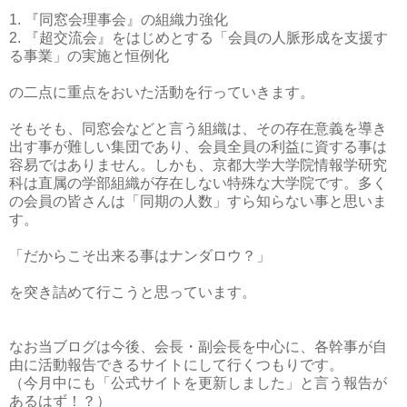
1. 『同窓会理事会』の組織力強化
2. 『超交流会』をはじめとする「会員の人脈形成を支援す
る事業」の実施と恒例化
の二点に重点をおいた活動を行っていきます。
そもそも、同窓会などと言う組織は、その存在意義を導き
出す事が難しい集団であり、会員全員の利益に資する事は
容易ではありません。しかも、京都大学大学院情報学研究
科は直属の学部組織が存在しない特殊な大学院です。多く
の会員の皆さんは「同期の人数」すら知らない事と思いま
す。
「だからこそ出来る事はナンダロウ？」
を突き詰めて行こうと思っています。
なお当ブログは今後、会長・副会長を中心に、各幹事が自
由に活動報告できるサイトにして行くつもりです。
（今月中にも「公式サイトを更新しました」と言う報告が
あるはず！？）