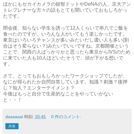
ほかにもセカイカメラの頓智ドットやDeNAの人、京大アン
トレプレナーな方々の話もとても聞いていておもしろかっ
たです。
閉会後、知らない学生を誘って12人くらいで串八でご飯を
食べたのですが、いろんな人がいてもう楽しかったです。
東京はいろいろチャンスが多いみたいだし濃い人も多い(割
合はそう変らない？)みたいでいいですね。京都開催という
ことで、関西の人ばっかりかと思ったら東京からIVSのため
に来ていた人も10人ほどいたそうで、頭が下がる想いで
す。
さて、とってもおもしろかったワークショップでしたが、
なにが得られたか自問自答しています。知識？刺激？後押
し？知人？エンターテイメント？
今後はもっと自分で生産的なことをやっていかない
と・・！
daaaaaai
時刻:
20:45
0 件のコメント:
共有